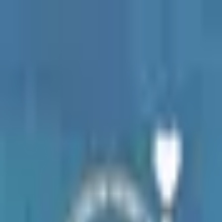
Kodittomat Bulgarian Koirat Ry
Ajankohtaista
Koirat
Kuinka auttaa?
Tietoa
yhdistyksestä
Yhteystiedot