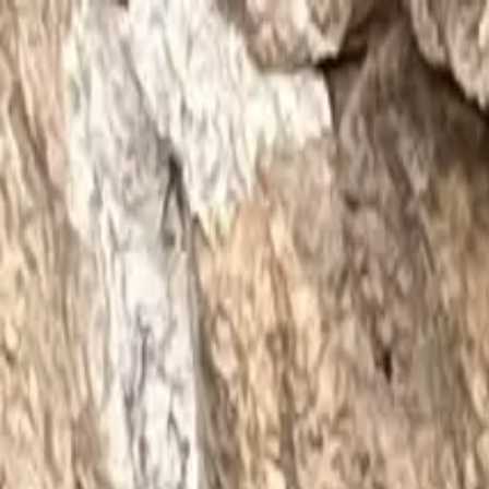
Kodittomat Bulgarian Koirat Ry
Ajankohtaista
Koirat
Kuinka auttaa?
Tietoa yhdistyksestä
Yh